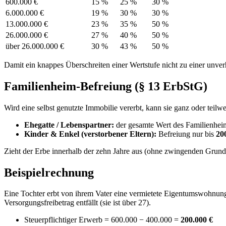
600.000 €
15 %
25 %
30 %
6.000.000 €
19 %
30 %
30 %
13.000.000 €
23 %
35 %
50 %
26.000.000 €
27 %
40 %
50 %
über 26.000.000 €
30 %
43 %
50 %
Damit ein knappes Überschreiten einer Wertstufe nicht zu einer unverh
Familienheim-Befreiung (§ 13 ErbStG)
Wird eine selbst genutzte Immobilie vererbt, kann sie ganz oder teilwei
Ehegatte / Lebenspartner:
der gesamte Wert des Familienheim
Kinder & Enkel (verstorbener Eltern):
Befreiung nur bis
20
Zieht der Erbe innerhalb der zehn Jahre aus (ohne zwingenden Grund)
Beispielrechnung
Eine Tochter erbt von ihrem Vater eine vermietete Eigentumswohnu
Versorgungsfreibetrag entfällt (sie ist über 27).
Steuerpflichtiger Erwerb = 600.000 − 400.000 =
200.000 €