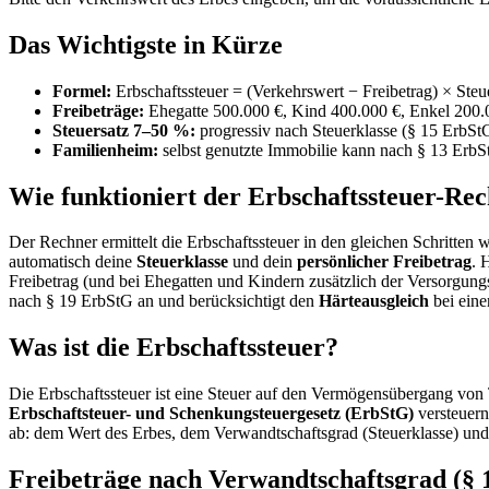
Das Wichtigste in Kürze
Formel:
Erbschaftssteuer = (Verkehrswert − Freibetrag) × Steue
Freibeträge:
Ehegatte 500.000 €, Kind 400.000 €, Enkel 200.0
Steuersatz 7–50 %:
progressiv nach Steuerklasse (§ 15 ErbS
Familienheim:
selbst genutzte Immobilie kann nach § 13 ErbSt
Wie funktioniert der Erbschaftssteuer-Re
Der Rechner ermittelt die Erbschaftssteuer in den gleichen Schritten
automatisch deine
Steuerklasse
und dein
persönlicher Freibetrag
. 
Freibetrag (und bei Ehegatten und Kindern zusätzlich der Versorgung
nach § 19 ErbStG an und berücksichtigt den
Härteausgleich
bei eine
Was ist die Erbschaftssteuer?
Die Erbschaftssteuer ist eine Steuer auf den Vermögensübergang von 
Erbschaftsteuer- und Schenkungsteuergesetz (ErbStG)
versteuern
ab: dem Wert des Erbes, dem Verwandtschaftsgrad (Steuerklasse) und
Freibeträge nach Verwandtschaftsgrad (§