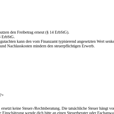
utzen den Freibetrag erneut (§ 14 ErbStG).
3 ErbStG.
rtgutachten kann den vom Finanzamt typisierend angesetzten Wert senk
und Nachlasskosten mindern den steuerpflichtigen Erwerb.
?
+
ersetzt keine Steuer-/Rechtsberatung. Die tatsächliche Steuer hängt vo
e Einschätzung wende dich bitte an einen Steuerberater oder Fachanwal