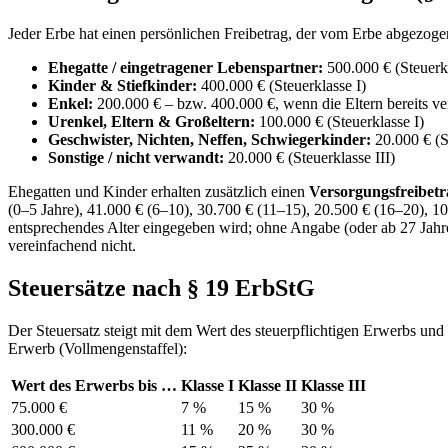
Jeder Erbe hat einen persönlichen Freibetrag, der vom Erbe abgezogen 
Ehegatte / eingetragener Lebenspartner:
500.000 € (Steuerkl
Kinder & Stiefkinder:
400.000 € (Steuerklasse I)
Enkel:
200.000 € – bzw. 400.000 €, wenn die Eltern bereits ver
Urenkel, Eltern & Großeltern:
100.000 € (Steuerklasse I)
Geschwister, Nichten, Neffen, Schwiegerkinder:
20.000 € (S
Sonstige / nicht verwandt:
20.000 € (Steuerklasse III)
Ehegatten und Kinder erhalten zusätzlich einen
Versorgungsfreibet
(0–5 Jahre), 41.000 € (6–10), 30.700 € (11–15), 20.500 € (16–20), 10
entsprechendes Alter eingegeben wird; ohne Angabe (oder ab 27 Jahren
vereinfachend nicht.
Steuersätze nach § 19 ErbStG
Der Steuersatz steigt mit dem Wert des steuerpflichtigen Erwerbs und 
Erwerb (Vollmengenstaffel):
Wert des Erwerbs bis …
Klasse I
Klasse II
Klasse III
75.000 €
7 %
15 %
30 %
300.000 €
11 %
20 %
30 %