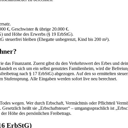
rsatz.
00 €, Geschwister & übrige 20.000 €.
tG) und Höhe des Erwerbs (§ 19 ErbStG).
G steuerfrei bleiben (Ehegatte unbegrenzt, Kind bis 200 m²).
chner?
 wie das Finanzamt. Zuerst gibst du den Verkehrswert des Erbes und de
Handelt es sich um ein selbst genutztes Familienheim, wird die Befreiu
sfreibetrag nach § 17 ErbStG) abgezogen. Auf den so ermittelten steue
m Stufensprung. Alle Eingaben werden sofort live neu berechnet.
Todes wegen. Wer durch Erbschaft, Vermächtnis oder Pflichtteil Vermög
. Gesetzlich heißt sie „Erbschaftsteuer“ – umgangssprachlich ist „Erbsch
 der Höhe des persönlichen Freibetrags.
 16 ErbStG)