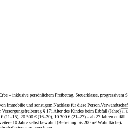
 Erbe – inklusive persönlichem Freibetrag, Steuerklasse, progressivem
on Immobilie und sonstigem Nachlass für diese Person.
Verwandtschaf
r Versorgungsfreibetrag § 17)
.
Alter des Kindes beim Erbfall (Jahre)
0 € (11–15), 20.500 € (16–20), 10.300 € (21–27) – ab 27 Jahren entfäll
itere 10 Jahre selbst bewohnt
(Befreiung bis 200 m² Wohnfläche)
.
rbschaftssteuer zu berechnen.