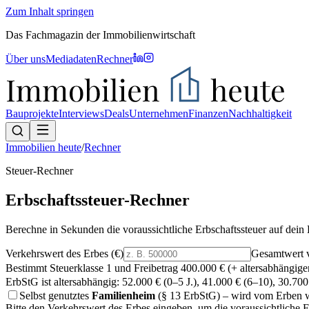
Zum Inhalt springen
Das Fachmagazin der Immobilienwirtschaft
Über uns
Mediadaten
Rechner
Bauprojekte
Interviews
Deals
Unternehmen
Finanzen
Nachhaltigkeit
Immobilien heute
/
Rechner
Steuer-Rechner
Erbschaftssteuer-Rechner
Berechne in Sekunden die voraussichtliche Erbschaftssteuer auf dein
Verkehrswert des Erbes (€)
Gesamtwert v
Bestimmt Steuerklasse
1
und Freibetrag
400.000 €
(+ altersabhängige
ErbStG ist altersabhängig: 52.000 € (0–5 J.), 41.000 € (6–10), 30.70
Selbst genutztes
Familienheim
(§ 13 ErbStG) – wird vom Erben we
Bitte den Verkehrswert des Erbes eingeben, um die voraussichtliche E